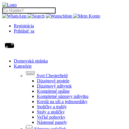
Registrácia
Prihlásiť sa
Domovská stránka
Kategórie
Svet Chesterfield
Dizajnové postele
Dizajnový nábytok
Kompletné spálne
Kompletné súpravy nábytku
Kreslá na uši a jednosedáky
Stoličky a truhly
Stoly a stoličky
Veľké pohovky
Nástenné panely
Súpravy sedačiek