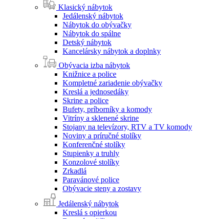
Klasický nábytok
Jedálenský nábytok
Nábytok do obývačky
Nábytok do spálne
Detský nábytok
Kancelársky nábytok a doplnky
Obývacia izba nábytok
Knižnice a police
Kompletné zariadenie obývačky
Kreslá a jednosedáky
Skrine a police
Bufety, príborníky a komody
Vitríny a sklenené skrine
Stojany na televízory, RTV a TV komody
Noviny a príručné stolíky
Konferenčné stolíky
Stupienky a truhly
Konzolové stolíky
Zrkadlá
Paravánové police
Obývacie steny a zostavy
Jedálenský nábytok
Kreslá s opierkou