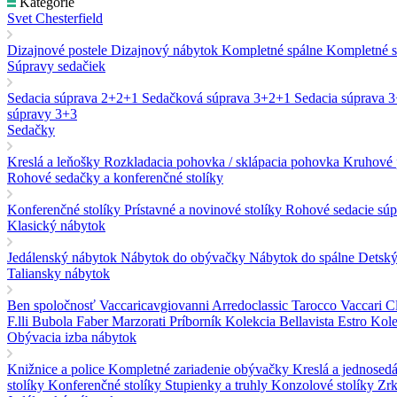
Kategórie
Svet Chesterfield
Dizajnové postele
Dizajnový nábytok
Kompletné spálne
Kompletné 
Súpravy sedačiek
Sedacia súprava 2+2+1
Sedačková súprava 3+2+1
Sedacia súprava 
súpravy 3+3
Sedačky
Kreslá a leňošky
Rozkladacia pohovka / sklápacia pohovka
Kruhové 
Rohové sedačky a konferenčné stolíky
Konferenčné stolíky
Prístavné a novinové stolíky
Rohové sedacie súp
Klasický nábytok
Jedálenský nábytok
Nábytok do obývačky
Nábytok do spálne
Detsk
Taliansky nábytok
Ben spoločnosť
Vaccaricavgiovanni
Arredoclassic
Tarocco Vaccari
C
F.lli Bubola
Faber
Marzorati
Príborník
Kolekcia Bellavista
Estro Kol
Obývacia izba nábytok
Knižnice a police
Kompletné zariadenie obývačky
Kreslá a jednose
stolíky
Konferenčné stolíky
Stupienky a truhly
Konzolové stolíky
Zr