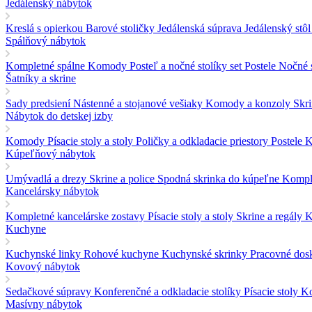
Jedálenský nábytok
Kreslá s opierkou
Barové stoličky
Jedálenská súprava
Jedálenský stôl
Spálňový nábytok
Kompletné spálne
Komody
Posteľ a nočné stolíky set
Postele
Nočné s
Šatníky a skrine
Sady predsiení
Nástenné a stojanové vešiaky
Komody a konzoly
Skr
Nábytok do detskej izby
Komody
Písacie stoly a stoly
Poličky a odkladacie priestory
Postele
K
Kúpeľňový nábytok
Umývadlá a drezy
Skrine a police
Spodná skrinka do kúpeľne
Kompl
Kancelársky nábytok
Kompletné kancelárske zostavy
Písacie stoly a stoly
Skrine a regály
K
Kuchyne
Kuchynské linky
Rohové kuchyne
Kuchynské skrinky
Pracovné dosk
Kovový nábytok
Sedačkové súpravy
Konferenčné a odkladacie stolíky
Písacie stoly
Ko
Masívny nábytok