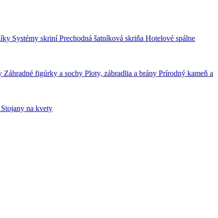
líky
Systémy skriní Prechodná šatníková skriňa
Hotelové spálne
ky
Záhradné figúrky a sochy
Ploty, zábradlia a brány
Prírodný kameň a
k
Stojany na kvety