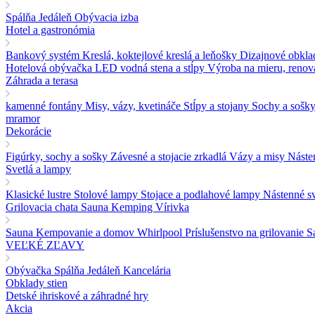
Spálňa
Jedáleň
Obývacia izba
Hotel a gastronómia
Bankový systém
Kreslá, koktejlové kreslá a leňošky
Dizajnové obkla
Hotelová obývačka
LED vodná stena a stĺpy
Výroba na mieru, renová
Záhrada a terasa
kamenné fontány
Misy, vázy, kvetináče
Stĺpy a stojany
Sochy a sošk
mramor
Dekorácie
Figúrky, sochy a sošky
Závesné a stojacie zrkadlá
Vázy a misy
Náste
Svetlá a lampy
Klasické lustre
Stolové lampy
Stojace a podlahové lampy
Nástenné sv
Grilovacia chata Sauna Kemping Vírivka
Sauna
Kempovanie a domov
Whirlpool
Príslušenstvo na grilovanie
S
VEĽKÉ ZĽAVY
Obývačka
Spálňa
Jedáleň
Kancelária
Obklady stien
Detské ihriskové a záhradné hry
Akcia