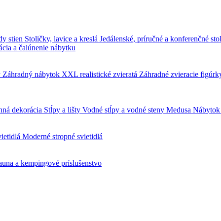
dy stien
Stoličky, lavice a kreslá
Jedálenské, príručné a konferenčné sto
cia a čalúnenie nábytku
y
Záhradný nábytok
XXL realistické zvieratá
Záhradné zvieracie figúr
nná dekorácia
Stĺpy a lišty
Vodné stĺpy a vodné steny
Medusa Nábyto
ietidlá
Moderné stropné svietidlá
auna a kempingové príslušenstvo