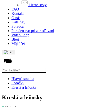
Herné stoly
FAQ
Kontakt
O nás
Katalógy
Poradca
Poradenstvo pri zariaďovaní
Video Shop
Blog
Môj účet
Hlavná stránka
Sedačky
Kreslá a leňošky
Kreslá a leňošky