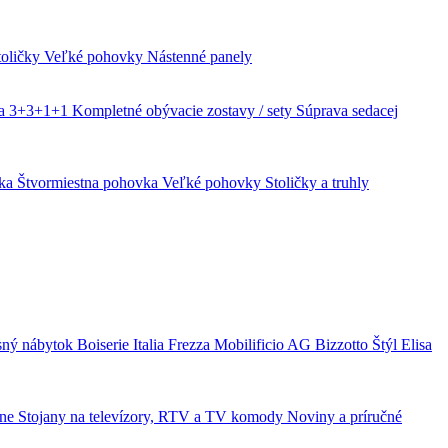
toličky
Veľké pohovky
Nástenné panely
va 3+3+1+1
Kompletné obývacie zostavy / sety
Súprava sedacej
vka
Štvormiestna pohovka
Veľké pohovky
Stoličky a truhly
sný nábytok
Boiserie Italia
Frezza
Mobilificio AG
Bizzotto
Štýl Elisa
ine
Stojany na televízory, RTV a TV komody
Noviny a príručné