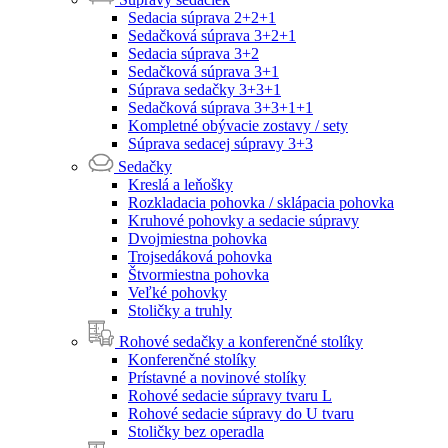
Sedacia súprava 2+2+1
Sedačková súprava 3+2+1
Sedacia súprava 3+2
Sedačková súprava 3+1
Súprava sedačky 3+3+1
Sedačková súprava 3+3+1+1
Kompletné obývacie zostavy / sety
Súprava sedacej súpravy 3+3
Sedačky
Kreslá a leňošky
Rozkladacia pohovka / sklápacia pohovka
Kruhové pohovky a sedacie súpravy
Dvojmiestna pohovka
Trojsedáková pohovka
Štvormiestna pohovka
Veľké pohovky
Stoličky a truhly
Rohové sedačky a konferenčné stolíky
Konferenčné stolíky
Prístavné a novinové stolíky
Rohové sedacie súpravy tvaru L
Rohové sedacie súpravy do U tvaru
Stoličky bez operadla