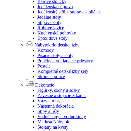
Barové stoličky
Jedálenská súprava
Jedálenský stôl + súprava stoličiek
Jedálne stoly
Stĺpové stoly
Rohové lavice
Kuchynské pohovky
Epoxidové stoly
Nábytok do detskej izby
Komody
Písacie stoly a stoly
Poličky a odkladacie priestory
Postele
Kompletné detské izby sety
Skrine a police
Dekorácie
Figúrky, sochy a sošky
Závesné a stojacie zrkadlá
Vázy a misy
Nástenná dekorácia
Stĺpy a lišty
Vodné stĺpy a vodné steny
Medusa Nábytok
Stojany na kvety