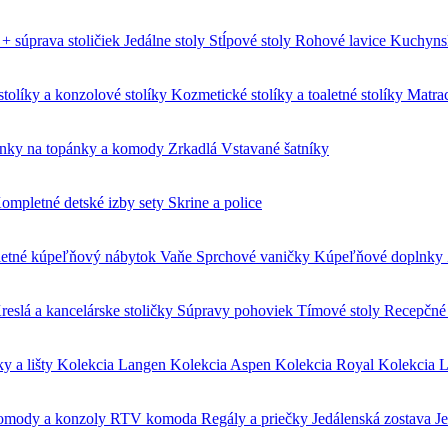
 + súprava stoličiek
Jedálne stoly
Stĺpové stoly
Rohové lavice
Kuchyns
tolíky a konzolové stolíky
Kozmetické stolíky a toaletné stolíky
Matra
inky na topánky a komody
Zrkadlá
Vstavané šatníky
ompletné detské izby sety
Skrine a police
etné kúpeľňový nábytok
Vaňe
Sprchové vaničky
Kúpeľňové doplnky
reslá a kancelárske stoličky
Súpravy pohoviek
Tímové stoly
Recepčné 
y a lišty
Kolekcia Langen
Kolekcia Aspen
Kolekcia Royal
Kolekcia 
mody a konzoly
RTV komoda
Regály a priečky
Jedálenská zostava
J