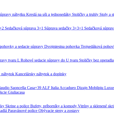
súpravy nábytku
Kreslá na uši a jednosedáky
Stoličky a truhly
Stoly a s
3+2
Sedačková súprava 3+1
Súprava sedačky 3+3+1
Sedačková súpra
pohovky a sedacie súpravy
Dvojmiestna pohovka
Trojsedáková poho
ravy tvaru L
Rohové sedacie súpravy do U tvaru
Stoličky bez operadla
ý nábytok
Kancelársky nábytok a doplnky
laudio Saoncella
Casa+39
ALF Italia
Accadueo Dizajn
Mobilpiu Luxu
ekcie
Giuliacasa
dáky
Skrine a police
Bufety, príborníky a komody
Vitríny a sklenené skr
kadlá
Paravánové police
Obývacie steny a zostavy