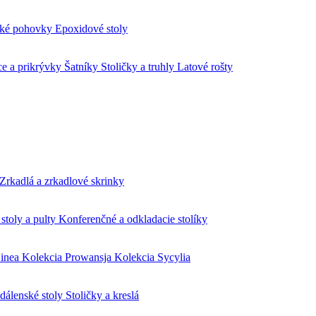
ké pohovky
Epoxidové stoly
ce a prikrývky
Šatníky
Stoličky a truhly
Latové rošty
Zrkadlá a zrkadlové skrinky
stoly a pulty
Konferenčné a odkladacie stolíky
Linea
Kolekcia Prowansja
Kolekcia Sycylia
edálenské stoly
Stoličky a kreslá